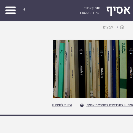
אסיף
שנתון איגוד

ישיבות ההסדר
עמוד
קבצים
ראשי
חיפוש בוורדפרס בספריית אסיף
עצות לחיפוש
