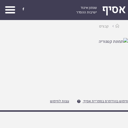
אסיף
שנתון איגוד

ישיבות ההסדר
עמוד
קבצים
ראשי
חיפוש בוורדפרס בספריית אסיף
עצות לחיפוש
