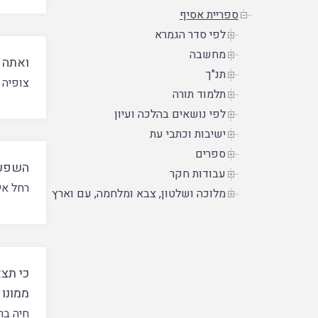
ספריית אסיף
לפי סדר הגמרא
מחשבה
ואתה 
תנ"ך
צופיה 
תלמוד תורה
לפי נושאים בהלכה ועיון
ישיבות וכתבי עת
ספרים
השפעת
עבודות חקר
רחל אי
מלוכה ושלטון, צבא ומלחמה, עם וארץ
כי תצא
ממונו
חיה בר