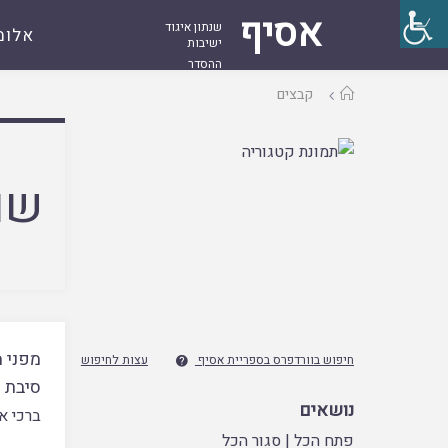
אסיף
שנתון איגוד
אלומ
ישיבות
ההסדר
עמוד
קבצים
ראשי
שם
מפני מ
חיפוש בוורדפרס בספריית אסיף
עצות לחיפוש

סיבת 
נושאים
ברכי א
פתח הכל
|
סגור הכל