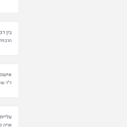
בין ד
הרבנית 
אישה ע
ד"ר שפ
עליית
אריה פ