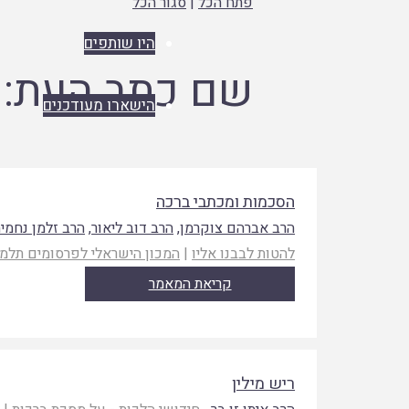
פתח הכל
|
סגור הכל
היו שותפים
שם כתב העת:
הישארו מעודכנים
הסכמות ומכתבי ברכה
הרב אברהם צוקרמן
,
הרב דוב ליאור
,
הרב זלמן נחמיה
להטות לבבנו אליו
|
המכון הישראלי לפרסומים תלמו
קריאת המאמר
ריש מילין