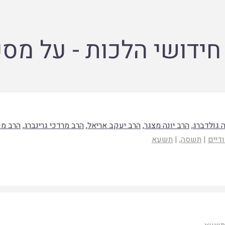
חידושי הלכות - על מס
 גולדברג
,
הרב יונה מצגר
,
הרב יעקב אריאל
,
הרב מרדכי גרינברג
,
הרב מש
דיים
|
תשסה
, |
תשעא