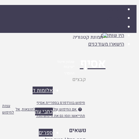
אלומות ד
כתבי עת
ספרים
היו שותפים
הישארו מעודכנים
אסיף
שנתון איגוד
ישיבות
ההסדר
עמוד
קבצים
ראשי
אלומות ד
חיפוש בוורדפרס בספריית אסיף
עצות
אם החיפוש שלנו לא מפנה לתוצאות, אל

כתבי עת
לחיפוש
תתייאשו ונסו גם את חיפוש גוגל
נושאים
ספרים