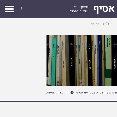
אסיף
שנתון איגוד

ישיבות ההסדר
עמוד
קבצים
ראשי
חיפוש בוורדפרס בספריית אסיף
עצות לחיפוש
