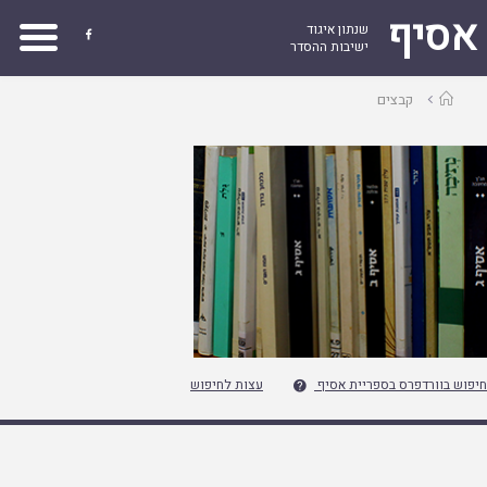
אסיף
שנתון איגוד

ישיבות ההסדר
עמוד
קבצים
ראשי
חיפוש בוורדפרס בספריית אסיף
עצות לחיפוש
