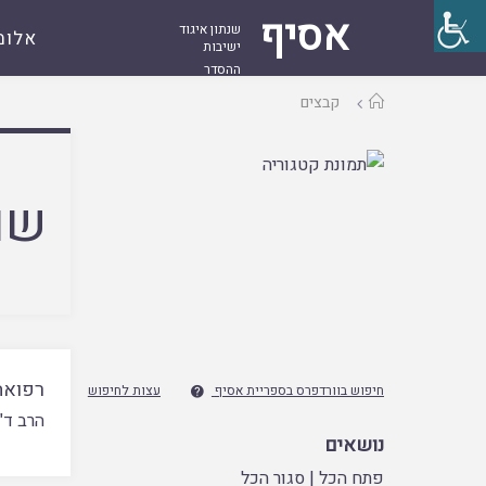
אסיף
שנתון איגוד
אלומ
ישיבות
ההסדר
עמוד
קבצים
ראשי
שם
רפואה
חיפוש בוורדפרס בספריית אסיף
עצות לחיפוש

הרב ד"
נושאים
פתח הכל
|
סגור הכל