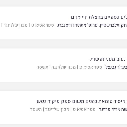
ים כספיים בהצלת חיי אדם
חק זילברשטיין
,
פרופ' מתתיהו וייסנברג
ספר אסיא ט
|
מכון שלזינגר
|
 נפש מפני נפשות
יגדֹר נבנצל
ספר אסיא ט
|
מכון שלזינגר
|
תשסד
 איסור טומאת כהנים משום ספק פיקוח נפש
ה אריה פריינד
ספר אסיא ט
|
מכון שלזינגר
|
תשסד