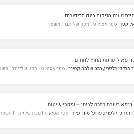
ית נשים מניקות ביום הכיפורים
אל קטן
ספר אסיא ט
|
מכון שלזינגר
|
תשסד
 רופא לתורנות מחוץ לתחום
ר מרדכי הלפרין
,
הרב שלמה קסירר
ספר אסיא ט
|
מכון שלזינגר
|
תשס
 רופא בשבת חזרה לביתו – עיקרי שיטות
ר מרדכי הלפרין
,
פרופ' סודי נמיר
ספר אסיא ט
|
מכון שלזינגר
|
תשסד