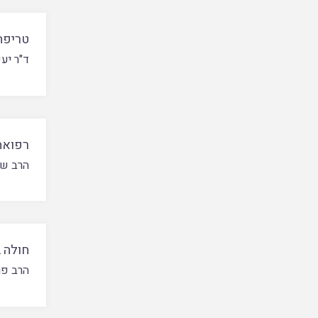
טריפה
ד"ר יעק
רפואה
הרב של
חולה ב
הרב פר