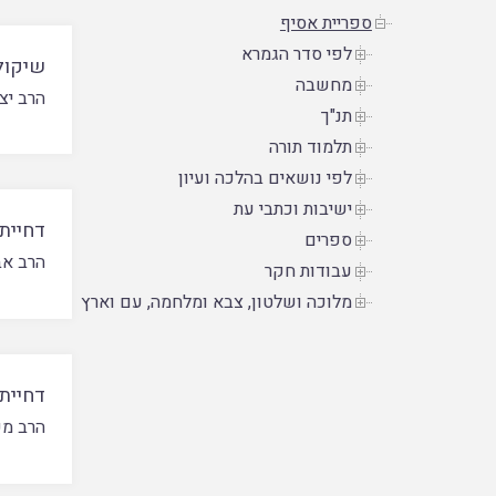
ספריית אסיף
לפי סדר הגמרא
שיקול
מחשבה
הרב יצ
תנ"ך
תלמוד תורה
לפי נושאים בהלכה ועיון
ישיבות וכתבי עת
דחיית
ספרים
הרב אב
עבודות חקר
מלוכה ושלטון, צבא ומלחמה, עם וארץ
דחיית
הרב מש