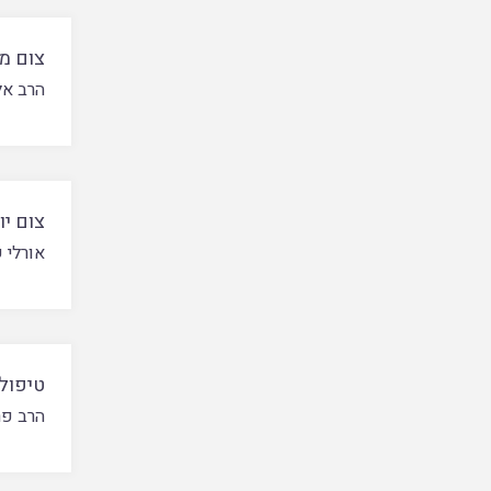
צום מנ
הרב אל
צום יו
אורלי 
טיפולי
הרב פר