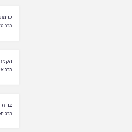
שימוש
הרב טל
הקמת 
הרב אס
צורת א
הרב יו