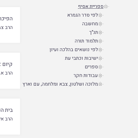
ספריית אסיף
לפי סדר הגמרא
הפיכת
מחשבה
הרב צבי
תנ"ך
תלמוד תורה
לפי נושאים בהלכה ועיון
ישיבות וכתבי עת
קיום א
ספרים
הרב אב
עבודות חקר
מלוכה ושלטון, צבא ומלחמה, עם וארץ
בית ה
הרב אל