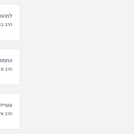
למהות
הרב בע
התמוד
הרב מ
עשיית
הרב אי