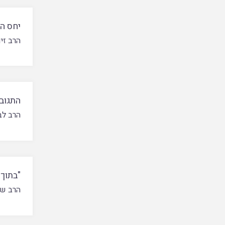
יחס ה
הרב זי
התגובה
הרב לב
"בתוך
הרב ש