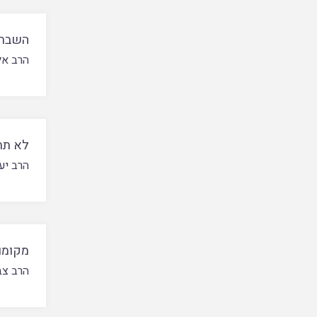
השבת 
הרב אל
לא תתג
הרב יע
מקומו
הרב צבי