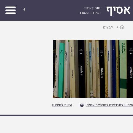
אסיף
שנתון איגוד

ישיבות ההסדר
עמוד
קבצים
ראשי
חיפוש בוורדפרס בספריית אסיף
עצות לחיפוש
