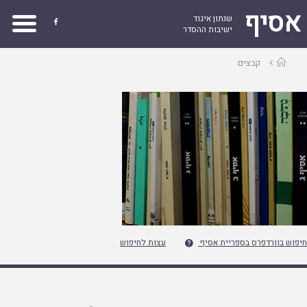
אסיף
שנתון איגוד

ישיבות ההסדר
עמוד
קבצים
ראשי
חיפוש בוורדפרס בספריית אסיף
עצות לחיפוש
