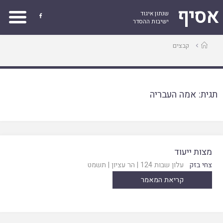
אסיף
שנתון איגוד

ישיבות ההסדר
עמוד
קבצים
ראשי
תגית:
אמה העבריה
מצות ייעוד
צחי בזק
עלון שבות 124
|
הר עציון
|
תשמט
קריאת המאמר