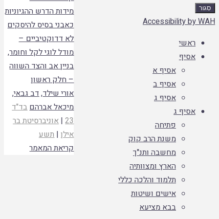
סגור
מידות הדרש ההגיוניות
Accessibility by WAH
כאבני בסיס להיסקים
לא דדוקטיביים –
ראשי
מודל לוגי לקל וחומר,
אסיף
בניין אב והצד השווה
אסיף א
– חלק ראשון
אסיף ב
אורי שילד
,
דב גבאי
,
אסיף ג
מיכאל אברהם
בד"ד
אסיף ג
23
|
אוניברסיטת בר
פתיחה
אילן
|
תשע
משנת הרב קוק
קריאת המאמר
מחשבה ותנ"ך
הארץ ומצוותיה
תלמוד והלכה כללי
אישים ושיטות
בבא מציעא