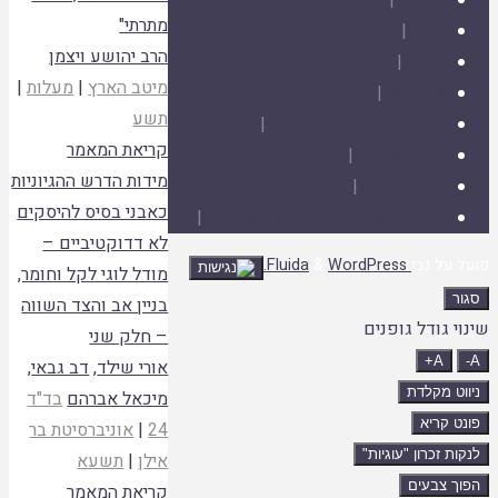
ספרייה
|
מתרתי"
אסיף
|
הרב יהושע ויצמן
אודות
|
מיטב הארץ
|
מעלות
|
צור קשר
|
תשע
אתר איגוד ישיבות ההסדר
|
קריאת המאמר
עלו לאחרונה
|
מידות הדרש ההגיוניות
תנאי שימוש
|
כאבני בסיס להיסקים
הרב ד"ר שמואל עמוס סמואל זצ"ל
|
לא דדוקטיביים –
בחזרה
פועל על גבי
Fluida
WordPress.
&
מודל לוגי לקל וחומר,
ללמעלה
סגור
בניין אב והצד השווה
שינוי גודל גופנים
– חלק שני
A+
A-
אורי שילד
,
דב גבאי
,
ניווט מקלדת
מיכאל אברהם
בד"ד
פונט קריא
24
|
אוניברסיטת בר
לנקות זכרון "עוגיות"
אילן
|
תשעא
הפוך צבעים
קריאת המאמר