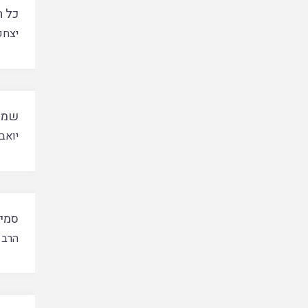
כל ה
יצחק
שמא
יואב
סמיכ
הרב 