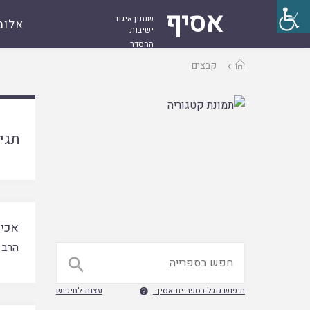
אסיף
שנתון איגוד
אלומ
ישיבות
ההסדר
עמוד
קבצים
ראשי
תגי
אכיל
הרב 

חיפוש גוגל בספריית אסיף
עצות לחיפוש
