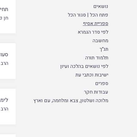
נושאים
תחי
פתח הכל
|
סגור הכל
חן פ
ספריית אסיף
לפי סדר הגמרא
מחשבה
תנ"ך
סעו
תלמוד תורה
הרב א
לפי נושאים בהלכה ועיון
ישיבות וכתבי עת
ספרים
עבודות חקר
לימו
מלוכה ושלטון, צבא ומלחמה, עם וארץ
הרב א