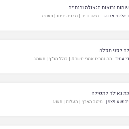
מות נבואות הגאולה והנחמה
 אליחי אבוהב
מאורנו יד
|
מצפה יריחו
|
תשפג
ה לפני תפלה
י עמיר
מה נמרצו אמרי יושר 4
|
כולל מר"ץ
|
תשמב
ת גאולה לתפילה
יהושע ויצמן
מיטב הארץ
|
מעלות
|
תשע