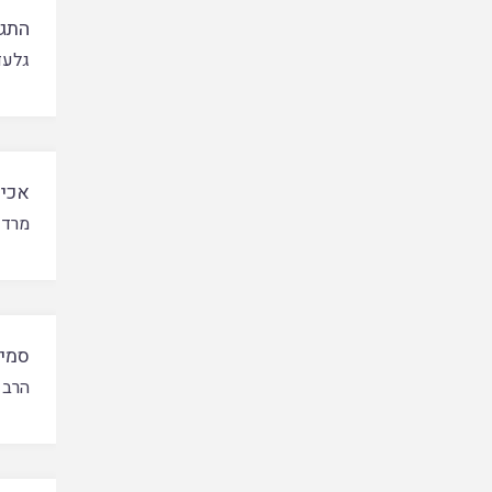
התגש
גלעד
אכיל
מרדכ
סמיכ
הרב 