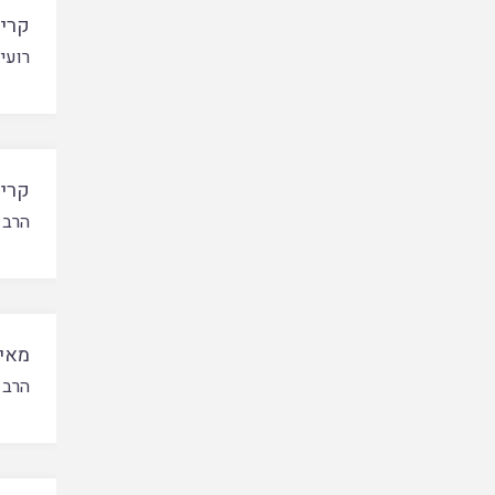
קרי
רועי 
קרי
הרב 
מאימ
הרב 