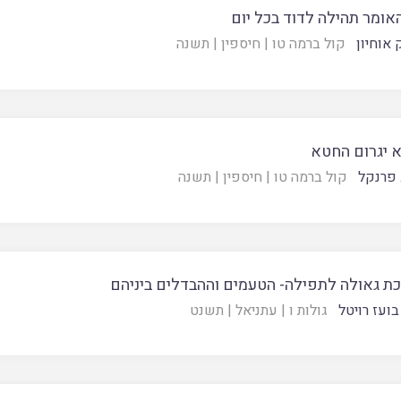
אומר תהילה לדוד בכל יום
 אוחיון
קול ברמה טו
|
חיספין
|
תשנה
 יגרום החטא
 פרנקל
קול ברמה טו
|
חיספין
|
תשנה
ת גאולה לתפילה- הטעמים וההבדלים ביניהם
בועז רויטל
גולות ו
|
עתניאל
|
תשנט