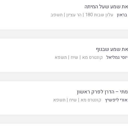
את שמע שעל המיתה
בראון
עלון שבות 180
|
הר עציון
|
תשפב
את שמע שבגוף
יוסי גמליאל
קונטרס מא
|
שיח
|
תשפא
תי – הדרן לפרק ראשון
אורי ליפשיץ
קונטרס מא
|
שיח
|
תשפא