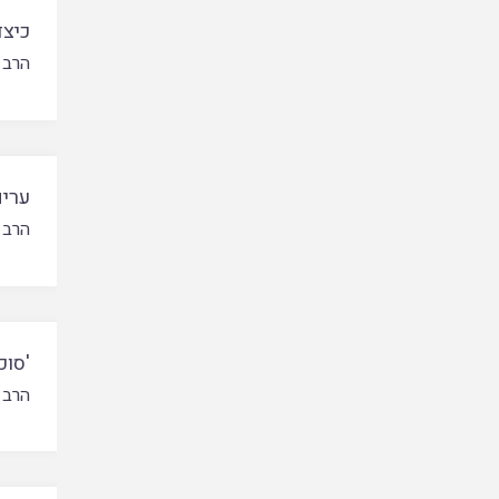
כיצד
הרב 
ערים
הרב 
'סוכ
הרב 