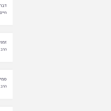
דברי
חיים 
זמני
הרב 
סמיכ
הרב 