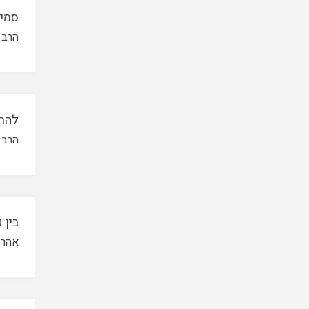
סמיכ
הרב 
להרח
הרב 
בין 
אהרן