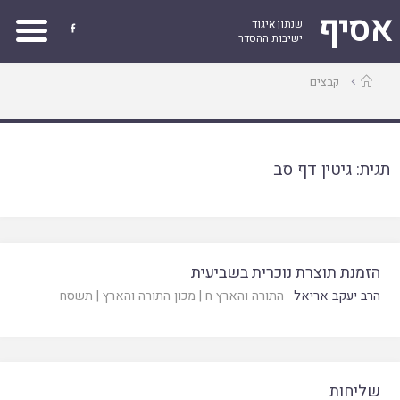
אסיף
שנתון איגוד

ישיבות ההסדר
עמוד
קבצים
ראשי
תגית:
גיטין דף סב
הזמנת תוצרת נוכרית בשביעית
הרב יעקב אריאל
התורה והארץ ח
|
מכון התורה והארץ
|
תשסח
שליחות