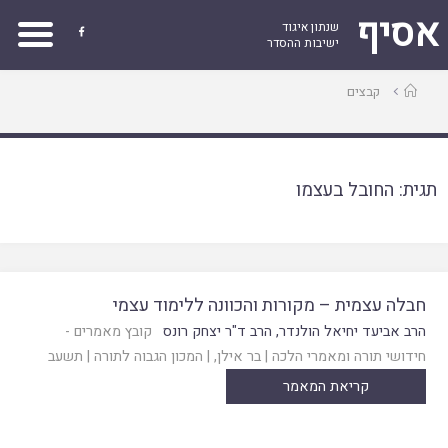
אסיף
שנתון איגוד

ישיבות ההסדר
עמוד
קבצים
ראשי
תגית:
החובל בעצמו
חבלה עצמית – מקורות והכוונה ללימוד עצמי
הרב אביעד יחיאל הולנדר
,
הרב ד"ר יצחק רונס
קובץ מאמרים -
חידושי תורה ומאמרי הלכה
|
בר אילן
, |
המכון הגבוה לתורה
|
תשעב
קריאת המאמר