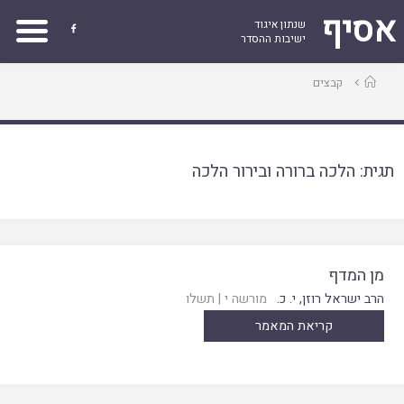
אסיף
שנתון איגוד

ישיבות ההסדר
עמוד
קבצים
ראשי
תגית:
הלכה ברורה ובירור הלכה
מן המדף
הרב ישראל רוזן
,
י. כ.
מורשה י
|
תשלו
קריאת המאמר