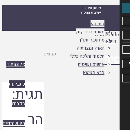
אלומות ד
שנתון איגוד
ישיבות ההסדר
כתבי עת
פתיחה
אסיף א
ספרים
אסיף ב
משנת הרב קוק
היו שותפים
אסיף ג
מחשבה ותנ"ך
הישארו מעודכנים
הארץ ומצוותיה
עמוד
קבצים
יף
תלמוד והלכה כללי

ראשי
אלומות ד
אישים ושיטות
בבא מציעא
כתבי עת
תגית:
ספרים
הר
היו שותפים