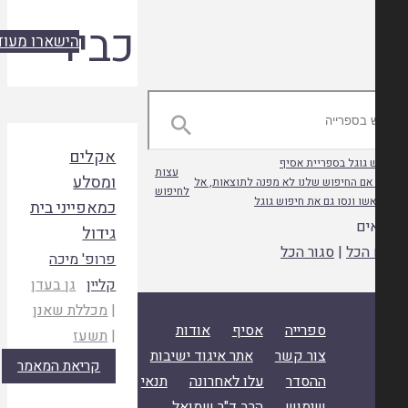
כביר
הישארו מעודכנים

אקלים
 גוגל בספריית אסיף
עצות
ומסלע
אם החיפוש שלנו לא מפנה לתוצאות, אל
לחיפוש
שו ונסו גם את חיפוש גוגל
כמאפייני בית
ים
גידול
הכל
|
סגור הכל
פרופ' מיכה
קליין
גן בעדן
|
מכללת שאנן
ספרייה
אסיף
אודות
|
תשעז
צור קשר
אתר איגוד ישיבות
קריאת המאמר
ההסדר
עלו לאחרונה
תנאי
שימוש
הרב ד"ר שמואל