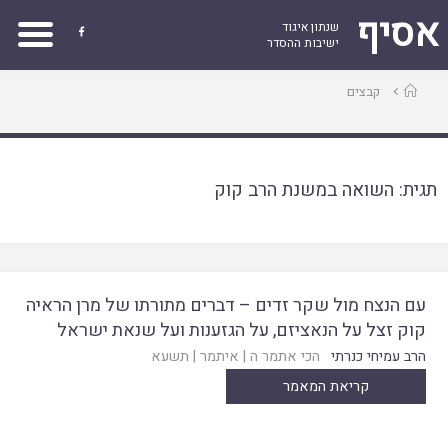
אסיף
שנתון איגוד

ישיבות ההסדר
עמוד
קבצים
ראשי
תגית:
השואה במשנת הרב קוק
עם הנצח מול שקר זדים – דברים מתורתו של מרן הראיה
קוק זצל על הנאציזם, על הגזענות ועל שנאת ישראל
הרב עמיחי כנרתי
הכי אתמר ה
|
איתמר
|
תשעא
קריאת המאמר