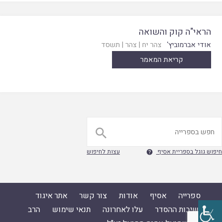
הראי"ה קוק והשואה
אודי אברמוביץ'
צהר יח
|
צהר
|
תשסד
קריאת המאמר

חיפוש גוגל בספריית אסיף
עצות לחיפוש

ספרייה
אסיף
אודות
צור קשר
אתר איגוד
ישיבות ההסדר
עלו לאחרונה
תנאי שימוש
הרב