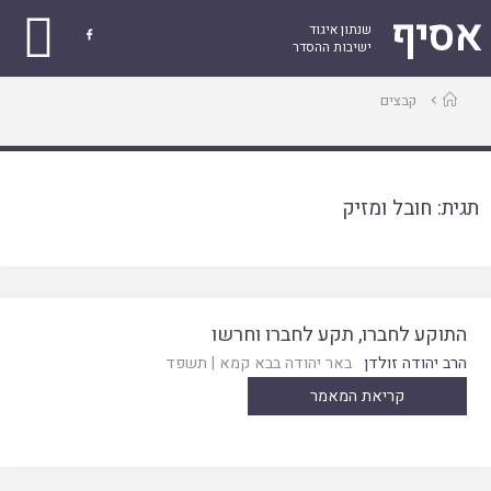
אסיף
שנתון איגוד

ישיבות ההסדר
עמוד
קבצים
ראשי
תגית:
חובל ומזיק
התוקע לחברו, תקע לחברו וחרשו
הרב יהודה זולדן
באר יהודה בבא קמא
|
תשפד
קריאת המאמר