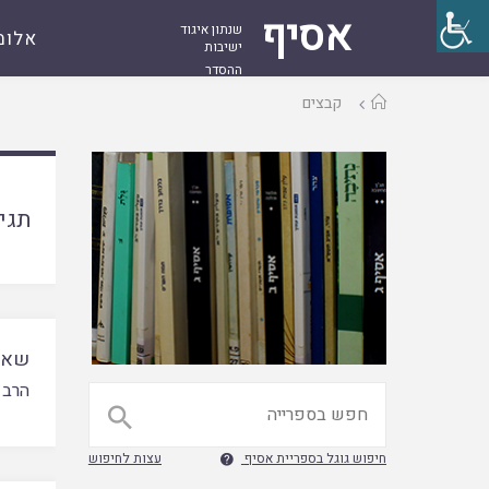
אסיף
שנתון איגוד
אלומ
ישיבות
ההסדר
עמוד
קבצים
ראשי
תגי
שאל
הרב 

חיפוש גוגל בספריית אסיף
עצות לחיפוש
