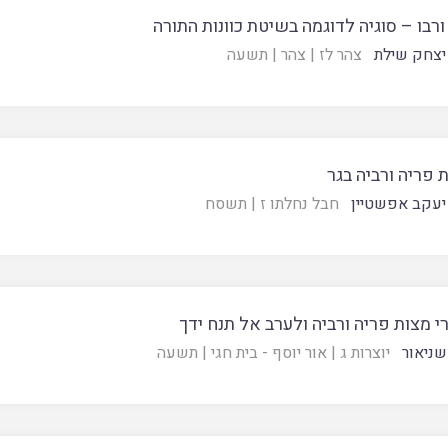
ורבו – סוגיה לדוגמה בשיטת כוונות התורה
יצחק שילת
צהר לז
|
צהר
|
תשעה
 פריה ורביה בגר
יעקב אפשטיין
חבל נחלתו ז
|
תשסח
י מצות פריה ורביה ולערב אל תנח ידך
שניאור
יוצרות ג
|
אור יוסף - בית חגי
|
תשעה