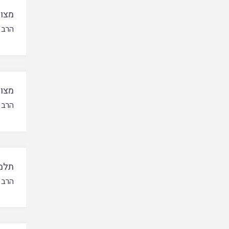
מצוו
הרב 
מצות
הרב 
תלמי
הרב 