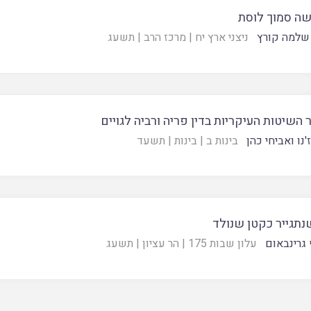
ה סמוך לוסת
שלמה קורץ
ניצני ארץ יח
|
מרכז הרב
|
תשעג
 השיטות העיקריות בדין פריה ורביה לגויים
ז'נו ואביחי כהן
בינות ב
|
בינות
|
תשעד
נתגייר כקטן שנולד
גרינבאום
עלון שבות 175
|
הר עציון
|
תשעג