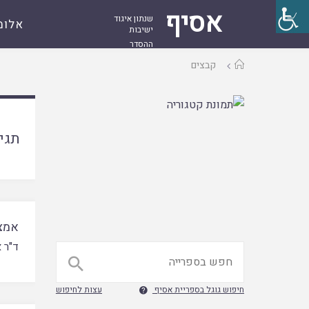
אסיף
שנתון איגוד
אלומ
ישיבות
ההסדר
עמוד
קבצים
ראשי
תגי
אמצע
ד"ר 

חיפוש גוגל בספריית אסיף
עצות לחיפוש
