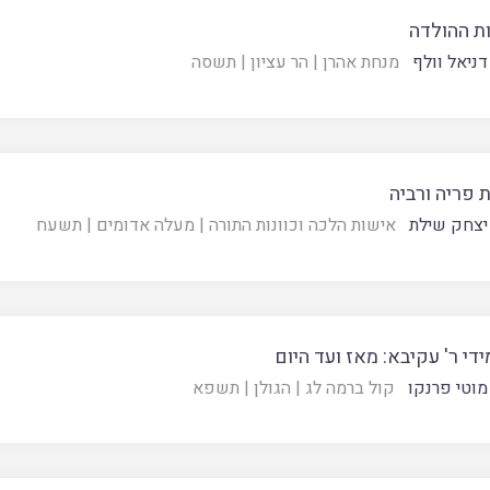
ת ההולדה
דניאל וולף
מנחת אהרן
|
הר עציון
|
תשסה
 פריה ורביה
יצחק שילת
אישות הלכה וכוונות התורה
|
מעלה אדומים
|
תשעח
די ר' עקיבא: מאז ועד היום
מוטי פרנקו
קול ברמה לג
|
הגולן
|
תשפא