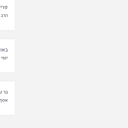
פריש
הרב 
באור
יוסי 
גר ש
אסף 