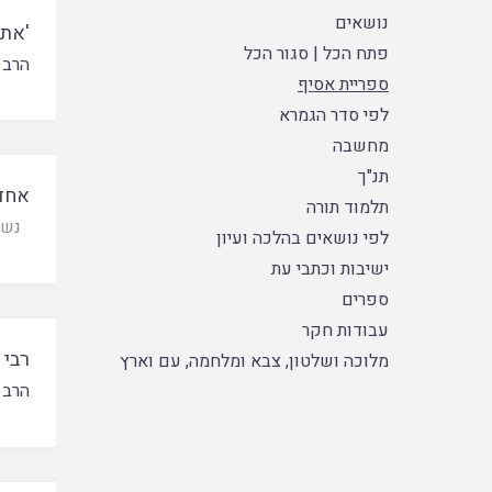
נושאים
'אתם
פתח הכל
|
סגור הכל
הרב 
ספריית אסיף
לפי סדר הגמרא
מחשבה
תנ"ך
אחד
תלמוד תורה
נשמ
לפי נושאים בהלכה ועיון
ישיבות וכתבי עת
ספרים
עבודות חקר
רבי 
מלוכה ושלטון, צבא ומלחמה, עם וארץ
הרב 