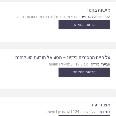
אישות בקטן
הרב שלמה זאב פיק
אבני משפט יט
|
יד ברודמן, רחובות
|
תשעו
קריאת המאמר
על חיינו המסורים בידינו – מסע אל תודעת השליחות
אביעד פרייס
אביע 19
|
עתניאל
|
תשעה
קריאת המאמר
מצות ייעוד
צחי בזק
עלון שבות 124
|
הר עציון
|
תשמט