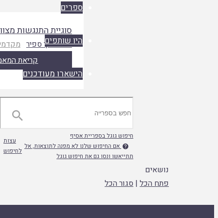
ספרים
סוגיית התנגשות מצוו
היו שותפים
הרב ברוך ספיר
מקדמי 
קריאת המאמ
הישארו מעודכנים

חיפוש גוגל בספריית אסיף
עצות
אם החיפוש שלנו לא מפנה לתוצאות, אל

לחיפוש
תתייאשו ונסו גם את חיפוש גוגל
נושאים
פתח הכל
|
סגור הכל