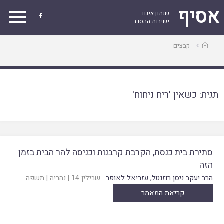
אסיף
שנתון איגוד

ישיבות ההסדר
עמוד
קבצים
ראשי
תגית:
כשאין 'ריח ניחוח'
סתירת בית כנסת, הקרבת קרבנות וכניסה להר הבית בזמן
הזה
הרב יעקב ניסן רוזנטל
,
עזריאל לאופר
שבילין 14
|
נהריה
|
תשפה
קריאת המאמר