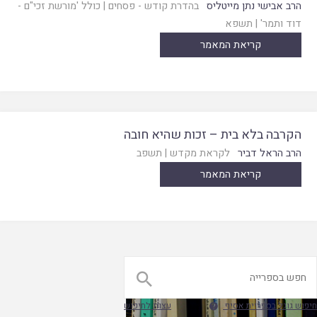
הרב אבישי נתן מייטליס
בהדרת קודש - פסחים
|
כולל 'מורשת זכי"ם -
דוד ותמר'
|
תשפא
קריאת המאמר
הקרבה בלא בית – זכות שהיא חובה
הרב הראל דביר
לקראת מקדש
|
תשפב
קריאת המאמר

חיפוש גוגל בספריית אסיף
עצות לחיפוש
