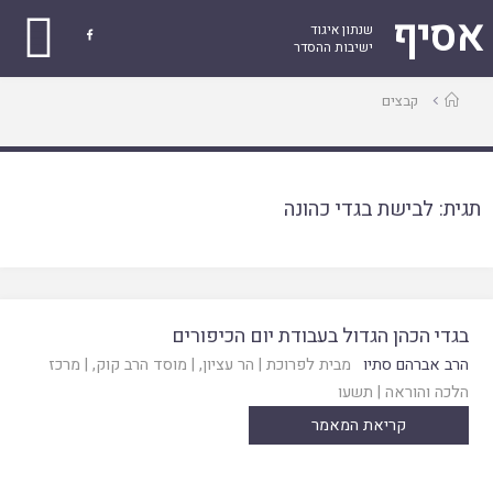
אסיף
שנתון איגוד

ישיבות ההסדר
עמוד
קבצים
ראשי
תגית:
לבישת בגדי כהונה
בגדי הכהן הגדול בעבודת יום הכיפורים
הרב אברהם סתיו
מבית לפרוכת
|
הר עציון
, |
מוסד הרב קוק
, |
מרכז
הלכה והוראה
|
תשעו
קריאת המאמר