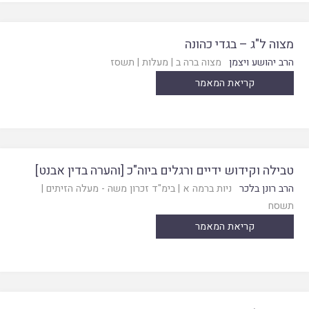
מצוה ל"ג – בגדי כהונה
הרב יהושע ויצמן
מצוה ברה ב
|
מעלות
|
תשסז
קריאת המאמר
טבילה וקידוש ידיים ורגלים ביוה"כ [והערה בדין אבנט]
הרב רונן בלכר
ניות ברמה א
|
בימ"ד זכרון משה - מעלה הזיתים
|
תשסח
קריאת המאמר