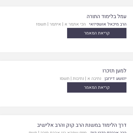
עמל בלימוד התורה
הרב מיכאל אושפיזאי
הכי אתמר א
|
איתמר
|
תשסז
קריאת המאמר
למען תזכרו
יהושע דירובן
נתיבה א
|
נתיבות
|
תשסו
קריאת המאמר
דרך הלימוד במשנת הרב קוק והרב אלישיב
הרב אברהם הכהן קוק
חיים שתהא בנו אהבת תורה
|
תשפ