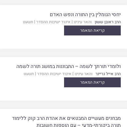
יחסי הגומלין בין התורה ונפש האדם
הרב ראובן ששון
והאר עינינו
|
איגוד ישיבות ההסדר
|
תשעט
קריאת המאמר
ולומדי תורתך לשמה – התבוננות במושג תורה לשמה
הרב אייל גריינר
והאר עינינו
|
איגוד ישיבות ההסדר
|
תשעט
קריאת המאמר
מבחנים מעשיים המבטאים את אהדת הרב קוק ללימוד
תורה ביקורתי-מדעי – עם הוספות חשובות