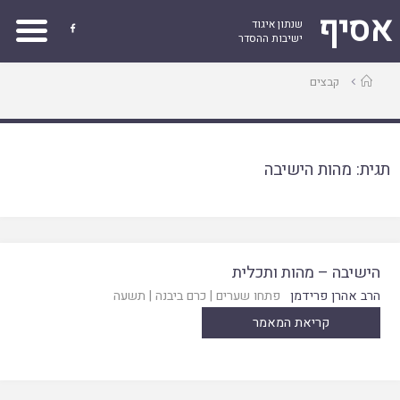
אסיף
שנתון איגוד

ישיבות ההסדר
עמוד
קבצים
ראשי
תגית:
מהות הישיבה
הישיבה – מהות ותכלית
הרב אהרן פרידמן
פתחו שערים
|
כרם ביבנה
|
תשעה
קריאת המאמר