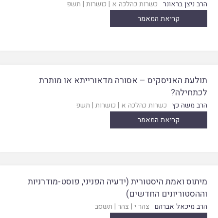
הרב ניצן בראונר
כשרות כהלכה א
|
כושרות
|
תשפ
קריאת המאמר
תולעת האניסקיס – אסורה מדאורייתא או מותרת
לכתחילה?
הרב משה כץ
כשרות כהלכה א
|
כושרות
|
תשפ
קריאת המאמר
מיתוס ואמת היסטורית (ידעיה הפניני, פוסט-מודרניות
וההסטוריונים החדשים)
הרב מיכאל אברהם
צהר י
|
צהר
|
תשסב