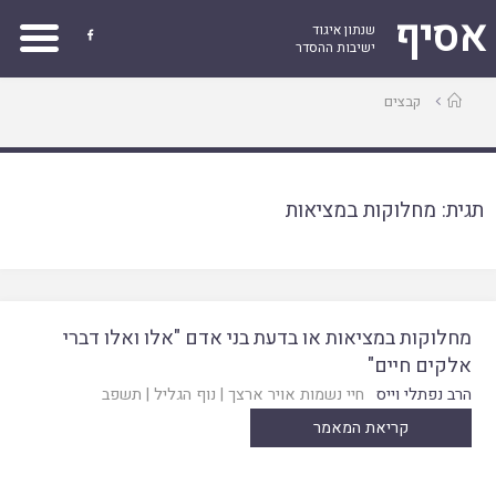
אסיף
שנתון איגוד

ישיבות ההסדר
עמוד
קבצים
ראשי
תגית:
מחלוקות במציאות
מחלוקות במציאות או בדעת בני אדם "אלו ואלו דברי
אלקים חיים"
הרב נפתלי וייס
חיי נשמות אויר ארצך
|
נוף הגליל
|
תשפב
קריאת המאמר