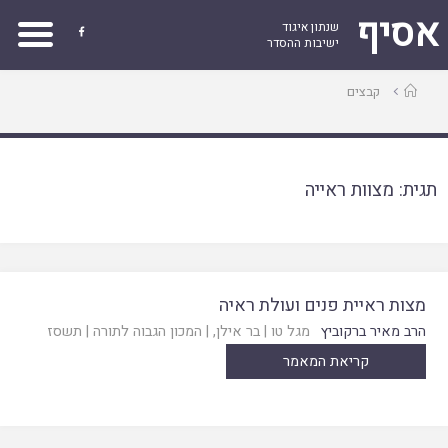
אסיף
שנתון איגוד

ישיבות ההסדר
עמוד
קבצים
ראשי
תגית:
מצוות ראייה
מצות ראיית פנים ועולת ראיה
הרב מאיר ברקוביץ
מגל טו
|
בר אילן
, |
המכון הגבוה לתורה
|
תשסז
קריאת המאמר