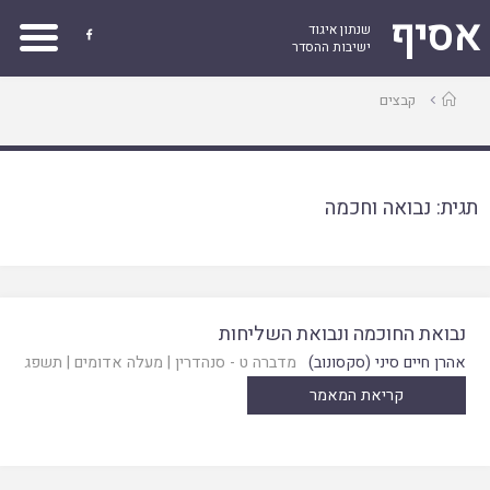
אסיף
שנתון איגוד

ישיבות ההסדר
עמוד
קבצים
ראשי
תגית:
נבואה וחכמה
נבואת החוכמה ונבואת השליחות
אהרן חיים סיני (סקסונוב)
מדברה ט - סנהדרין
|
מעלה אדומים
|
תשפג
קריאת המאמר