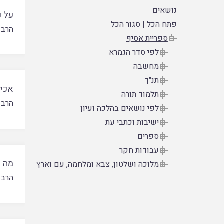
נושאים
על נ
פתח הכל
|
סגור הכל
הרב 
ספריית אסיף
לפי סדר הגמרא
מחשבה
תנ"ך
אכיל
תלמוד תורה
הרב 
לפי נושאים בהלכה ועיון
ישיבות וכתבי עת
ספרים
עבודות חקר
מה פ
מלוכה ושלטון, צבא ומלחמה, עם וארץ
הרב 