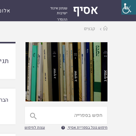
אסיף
שנתון איגוד
אלומ
ישיבות
ההסדר
עמוד
קבצים
ראשי
תגי
הברכ

חיפוש גוגל בספריית אסיף
עצות לחיפוש
