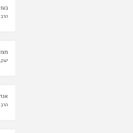
בעני
הרב 
מצות
יעקב
אגד 
הרב 