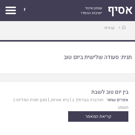
אסיף
שנתון איגוד

ישיבות ההסדר
עמוד
קבצים
ראשי
תגית:
סעודה שלישית ביום טוב
בין יום טוב לשבת
אפרים שחור
ואדברה בעדתיך ב
|
בית אורות
, |
מכון תורת המדינה
|
תשפב
קריאת המאמר