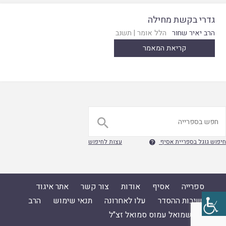
גדרי בקשת מחילה
הרב יאיר שחור
הלל אומר
|
תשנב
קריאת המאמר

חיפוש גוגל בספריית אסיף
עצות לחיפוש

ספרייה
אסיף
אודות
צור קשר
אתר איגוד
ישיבות ההסדר
עלו לאחרונה
תנאי שימוש
הרב
ד"ר שמואל עמוס סמואל זצ"ל