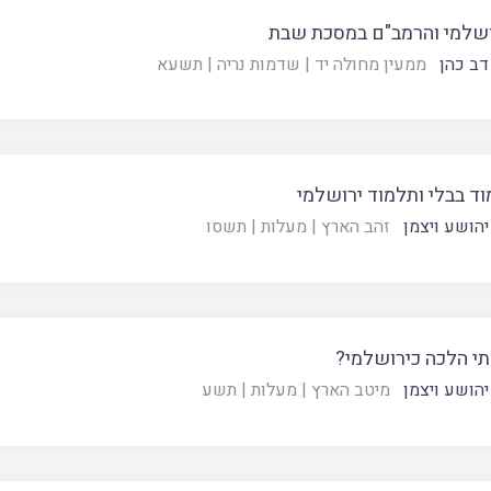
שלמי והרמב"ם במסכת שבת
דב כהן
ממעין מחולה יד
|
שדמות נריה
|
תשעא
ד בבלי ותלמוד ירושלמי
יהושע ויצמן
זהב הארץ
|
מעלות
|
תשסו
י הלכה כירושלמי?
יהושע ויצמן
מיטב הארץ
|
מעלות
|
תשע