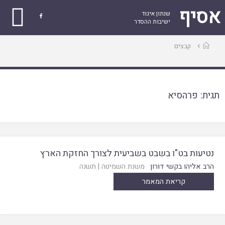
אסיף
שנתון איגוד

ישיבות ההסדר
עמוד
קבצים
ראשי
תגית:
פרהסיא
נטיעות בט"ו בשבט בשביעית לצורך החזקת הארץ
הרב אליהו בקשי דורון
משנת השמיטה
|
תשנה
קריאת המאמר