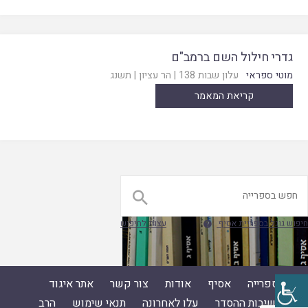
גדרי חילול השם ברמב"ם
מוטי ספראי
עלון שבות 138
|
הר עציון
|
תשנג
קריאת המאמר

חיפוש גוגל בספריית אסיף
עצות לחיפוש

ספרייה
אסיף
אודות
צור קשר
אתר איגוד
ישיבות ההסדר
עלו לאחרונה
תנאי שימוש
הרב