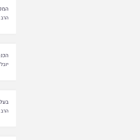
המק
הרב 
הכנס
יובל
בעלו
הרב 