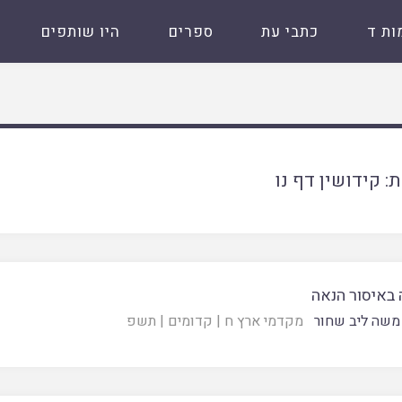
ות ד
כתבי עת
ספרים
היו שותפים
ת:
קידושין דף נו
 באיסור הנאה
משה ליב שחור
מקדמי ארץ ח
|
קדומים
|
תשפ