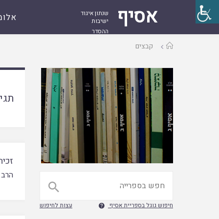
אסיף
שנתון איגוד
אלומ
ישיבות
ההסדר
עמוד
קבצים
ראשי
תגי
זכיה
הרב 

חיפוש גוגל בספריית אסיף
עצות לחיפוש
