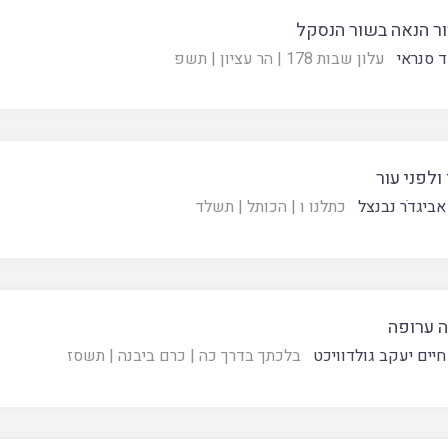
ר הנאה בשור הנסקל
 סנראי
עלון שבות 178
|
הר עציון
|
תשפ
 ולפני עור
אביגדֹר נבנצל
כתלנו ו
|
הכותל
|
תשלד
 ערופה
חיים יעקב גולדוויכט
בלכתך בדרך כה
|
כרם ביבנה
|
תשסז