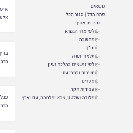
נושאים
איסו
פתח הכל
|
סגור הכל
אלעד
ספריית אסיף
לפי סדר הגמרא
מחשבה
תנ"ך
בדין
תלמוד תורה
הרב 
לפי נושאים בהלכה ועיון
ישיבות וכתבי עת
ספרים
עבודות חקר
עגלה
מלוכה ושלטון, צבא ומלחמה, עם וארץ
הרב 