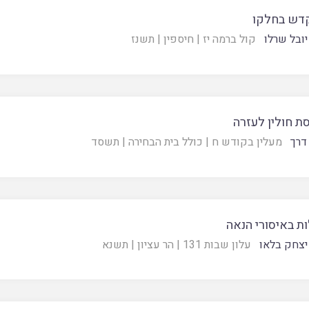
דש בחלקו
יובל שרלו
קול ברמה יז
|
חיספין
|
תשנז
ת חולין לעזרה
 דרך
מעלין בקודש ח
|
כולל בית הבחירה
|
תשסד
ת באיסורי הנאה
יצחק בלאו
עלון שבות 131
|
הר עציון
|
תשנא