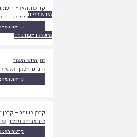
קדושת הארץ – עומר,
היו שותפים
הרב יהושע ויצמן
ביכור
קריאת המאמ
הישארו מעודכנים
זמן היתר העמר
הרב ינון ויסמן
ראשית 
קריאת המאמ
קרבן העומר – קרבן ה
הרב אברהם ריבלין
עיו
קריאת המאמ