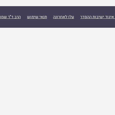
איגוד ישיבות ההסדר
עלו לאחרונה
תנאי שימוש
הרב ד"ר שמו