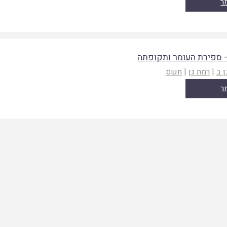
ר
ספירת העומר ותקופתה
ן ב
|
רמת גן
|
תשס
ר