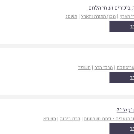
 ביכורים ושתי הלחם
י הארץ
|
מכון התורה והארץ
|
תשסג
ר
עריסתכם
|
מרכז הרב
|
תשפד
ר
"קילו"?
ני מועדים - פסח ושבועות
|
כרם ביבנה
|
תשפא
ר