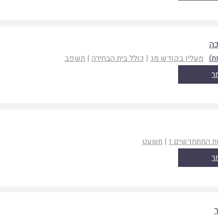
ה
ת)
מעלין בקודש מג
|
כולל בית הבחירה
|
תשפב
ר
 המתחדשים ז
|
תשעט
ר