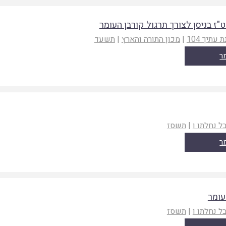
"ז בניסן לצורך תרגול קורבן העומר
 עתיך 104
|
מכון התורה והארץ
|
תשעד
ר
ל נחלתו ו
|
תשסז
ר
עומר
ל נחלתו ו
|
תשסז