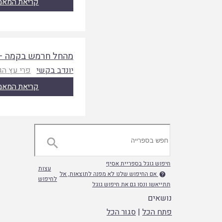
קריאת המאמ
מהחל חרמש בקמה – 
יונדב בקשי
פרי עץ הג
קריאת המאמ

חיפוש גוגל בספריית אסיף
עצות
אם החיפוש שלנו לא מפנה לתוצאות, אל

לחיפוש
תתייאשו ונסו גם את חיפוש גוגל
נושאים
פתח הכל
|
סגור הכל