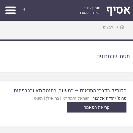
אסיף
שנתון איגוד

ישיבות ההסדר
עמוד
קבצים
ראשי
תגית:
שומרונים
הכותים בדברי התנאים – במשנה, בתוספתא ובברייתות
פרופ' יהודה אליצור
ישראל והמקרא
|
בר אילן
|
תשס
קריאת המאמר