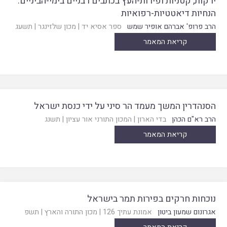
ירקות, קטניות ופירות-העץ בכתבים רבניים בימי-הביניים:
הנחיות דיאטטיות-רפואיות
הרב פרופ' אברהם אופיר שמש
ספר אסיא יד
|
מכון שלזינגר
|
תשעג
קריאת המאמר
הסנהדרין המשך מעמד הר סיני על ידי כנסת ישראל
הרב רא"ם הכהן
בדי הארון
|
המכון התורני אור עציון
|
תשנג
קריאת המאמר
נוכחות חרקים בפירות תמר בישראל
אגרונום שמעון ביטון
אמונת עתיך 126
|
מכון התורה והארץ
|
תשפ