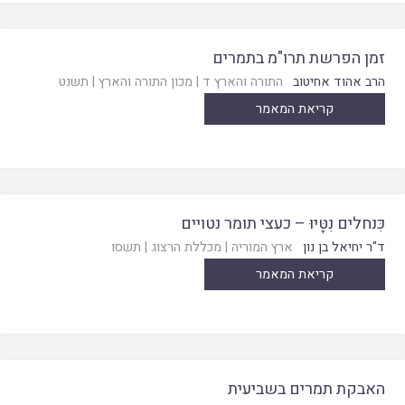
זמן הפרשת תרו"מ בתמרים
הרב אהוד אחיטוב
התורה והארץ ד
|
מכון התורה והארץ
|
תשנט
קריאת המאמר
כִּנחלים נִטָּיוּ – כעצי תומר נטויים
ד"ר יחיאל בן נון
ארץ המוריה
|
מכללת הרצוג
|
תשסו
קריאת המאמר
האבקת תמרים בשביעית