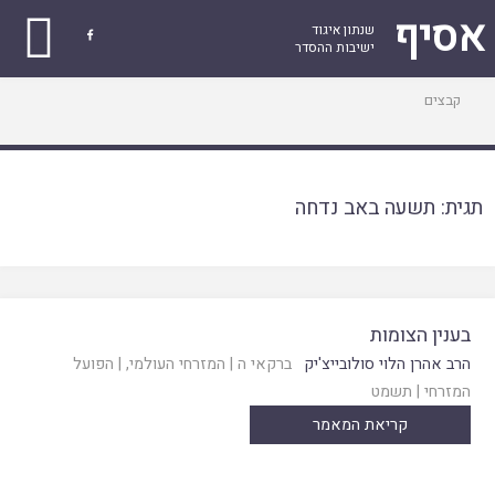
אסיף
שנתון איגוד

ישיבות ההסדר
עמוד
קבצים
ראשי
תגית:
תשעה באב נדחה
בענין הצומות
הרב אהרן הלוי סולובייצ'יק
ברקאי ה
|
המזרחי העולמי
, |
הפועל
המזרחי
|
תשמט
קריאת המאמר