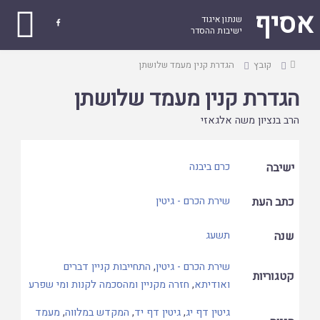
אסיף
שנתון איגוד

ישיבות ההסדר
עמוד
קובץ
הגדרת קנין מעמד שלושתן
ראשי
הגדרת קנין מעמד שלושתן
הרב בנציון משה אלגאזי
ישיבה
כרם ביבנה
כתב העת
שירת הכרם - גיטין
שנה
תשעג
שירת הכרם - גיטין
,
התחייבות קניין דברים
קטגוריות
ואודיתא
,
חזרה מקניין ומהסכמה לקנות ומי שפרע
גיטין דף יג
,
גיטין דף יד
,
המקדש במלווה
,
מעמד