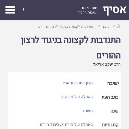
אסיף
שנתון איגוד

ישיבות ההסדר
עמוד
קובץ
התנדבות לקצונה בניגוד לרצון ההורים
ראשי
התנדבות לקצונה בניגוד לרצון
ההורים
הרב יעקב אריאל
ישיבה
מכון התורה והארץ
כתב העת
באהלה של תורה א
שנה
תשנח
קטגוריות
באהלה של תורה א
,
כיבוד הורים