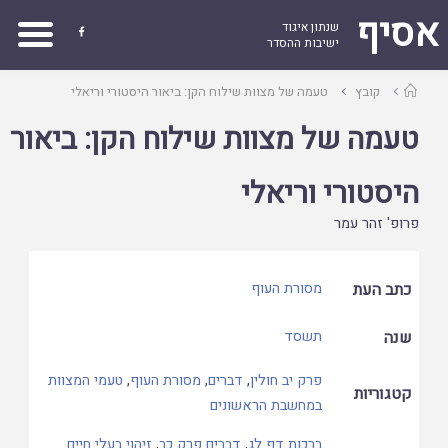
אסיף
שנתון איגוד

ישיבות ההסדר
עמוד
קובץ
טעמה של מצוות שילוח הקן: ביאור היסטורי וריאלי
ראשי
טעמה של מצוות שילוח הקן: ביאור
היסטורי וריאלי
פרופ' זהר עמר
כתב העת
מסורת העוף
שנה
תשסד
פרק יב חולין
,
דברים
,
מסורת העוף
,
טעמי המצוות
קטגוריות
במחשבת הראשונים
ברכות דף לג
,
דברים פרק כב
,
זיהוי בעלי חיים