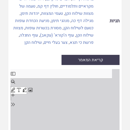
מקראיים ותלמודיים
,
חולין דף קמ
,
טעמה של
מצוות שילוח הקן
,
טעמי המצוות
,
יהדות תימן
,
תגיות
מגילה דף כה
,
מנהגי תימן
,
מניעת הכחדת עופות
כטעם לשילוח הקן
,
מסורת בכשרות עופות
,
מצוות
שילוח הקן
,
עוף ה'קורא' (עקאב)
,
עוף החגלה
,
פרשת כי תצא
,
צער בעלי חיים
,
שילוח הקן
קריאת המאמר
Skip
to
PDF
content