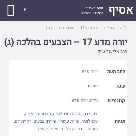
אסיף
שנתון איגוד

ישיבות ההסדר
עמוד
קובץ
יורה מדע 17 – הצבעים בהלכה (ג)
ראשי
יורה מדע 17 – הצבעים בהלכה (ג)
הרב אליעזר טויק
כתב העת
יורה מדע
שנה
תשפג
קטגוריות
נידה
,
יורה מדע
דם נידה
,
הלכה וטכנולוגיה
,
הצבעים בהלכה
,
תגיות
טכנולוגיה
,
עיוור
,
עיוורון
,
עיוורון צבעים
,
ראיית דם
,
ראיית דם נידה על ידי עיוור צבעים