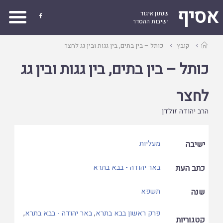
אסיף
שנתון איגוד

ישיבות ההסדר
עמוד
קובץ
כותל – בין בתים, בין גגות ובין גג לחצר
ראשי
כותל – בין בתים, בין גגות ובין גג
לחצר
הרב יהודה זולדן
ישיבה
מעליות
כתב העת
באר יהודה - בבא בתרא
שנה
תשפא
פרק ראשון בבא בתרא
,
באר יהודה - בבא בתרא
,
קטגוריות