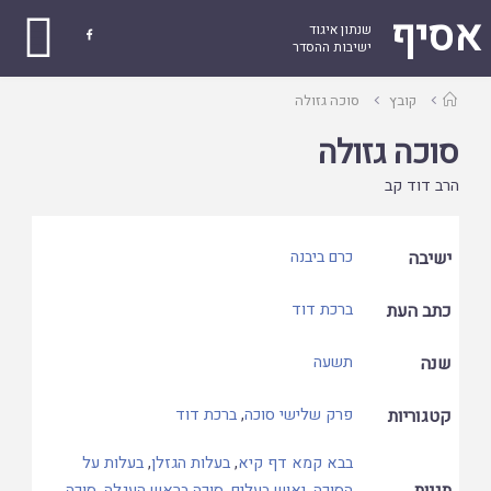
אסיף
שנתון איגוד

ישיבות ההסדר
עמוד
קובץ
סוכה גזולה
ראשי
סוכה גזולה
הרב דוד קב
ישיבה
כרם ביבנה
כתב העת
ברכת דוד
שנה
תשעה
קטגוריות
פרק שלישי סוכה
,
ברכת דוד
בבא קמא דף קיא
,
בעלות הגזלן
,
בעלות על
תגיות
הסוכה
,
יאוש בעלים
,
סוכה בראש העגלה
,
סוכה