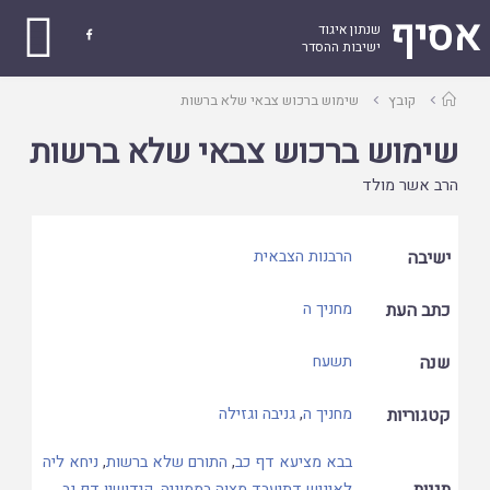
אסיף
שנתון איגוד

ישיבות ההסדר
עמוד
קובץ
שימוש ברכוש צבאי שלא ברשות
ראשי
שימוש ברכוש צבאי שלא ברשות
הרב אשר מולד
ישיבה
הרבנות הצבאית
כתב העת
מחניך ה
שנה
תשעח
קטגוריות
מחניך ה
,
גניבה וגזילה
בבא מציעא דף כב
,
התורם שלא ברשות
,
ניחא ליה
תגיות
לאיניש דתיעבד מצוה בממוניה
,
קידושין דף נב
,