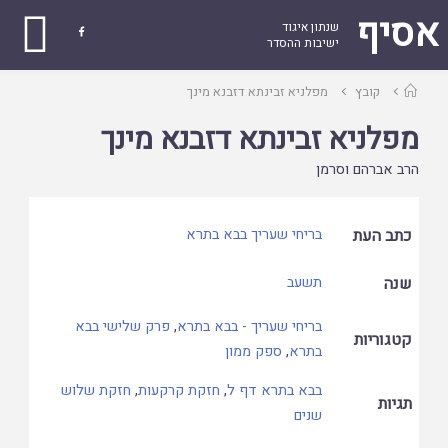
אסיף
שנתון איגוד

ישיבות ההסדר
עמוד
קובץ
מפלניא זבינתא דזבנא מינך
ראשי
מפלניא זבינתא דזבנא מינך
הרב אברהם וסרמן
כתב העת
בריחי שעריך בבא בתרא
שנה
תשעב
בריחי שעריך - בבא בתרא
,
פרק שלישי בבא
קטגוריות
בתרא
,
ספק ממון
בבא בתרא דף ל
,
חזקת קרקעות
,
חזקת שלוש
תגיות
שנים