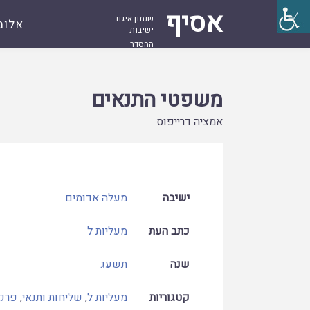
אסיף
שנתון איגוד
אלומ
ישיבות
ההסדר
עמוד
קובץ
משפטי התנאים
ראשי
משפטי התנאים
אמציה דרייפוס
ישיבה
מעלה אדומים
כתב העת
מעליות ל
שנה
תשעג
קטגוריות
מעליות ל
,
שליחות ותנאי
,
פרק 