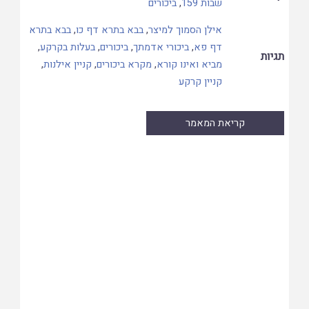
שבות 159
,
ביכורים
אילן הסמוך למיצר
,
בבא בתרא דף כו
,
בבא בתרא
דף פא
,
ביכורי אדמתך
,
ביכורים
,
בעלות בקרקע
,
תגיות
מביא ואינו קורא
,
מקרא ביכורים
,
קניין אילנות
,
קניין קרקע
קריאת המאמר
Skip
to
PDF
content