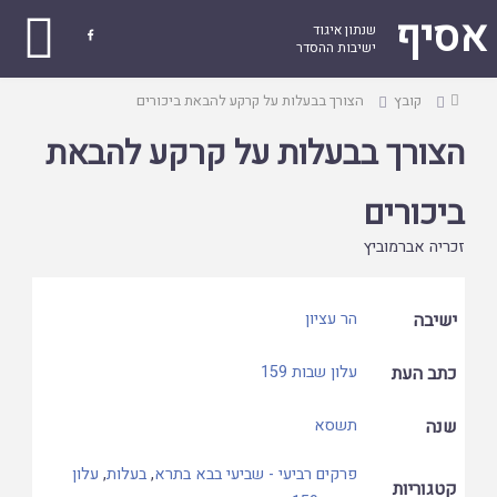
אסיף
שנתון איגוד

ישיבות ההסדר
עמוד
קובץ
הצורך בבעלות על קרקע להבאת ביכורים
ראשי
הצורך בבעלות על קרקע להבאת
ביכורים
זכריה אברמוביץ
ישיבה
הר עציון
כתב העת
עלון שבות 159
שנה
תשסא
פרקים רביעי - שביעי בבא בתרא
,
בעלות
,
עלון
קטגוריות